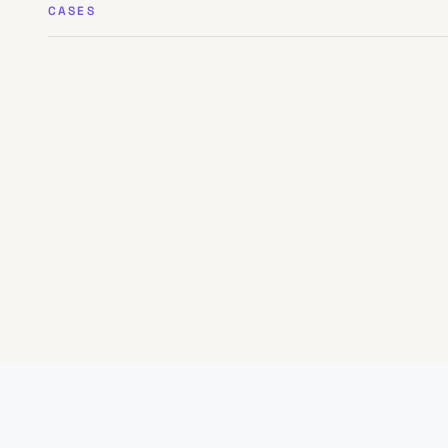
CASES
CASE
·
01