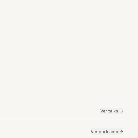
Ver
talks
→
51 min
Ver
podcasts
→