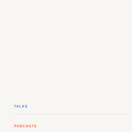
ARTIGO
·
05
ARTIGO
·
07
ARTIGO
·
09
TALKS
PODCASTS