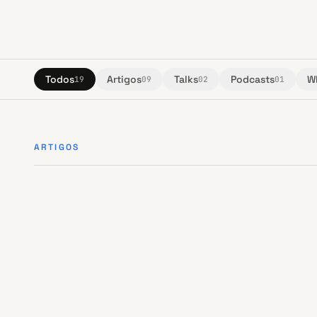
Todos
Artigos
Talks
Podcasts
W
19
09
02
01
ARTIGOS
ARTIGO
·
01
ARTIGO
·
03