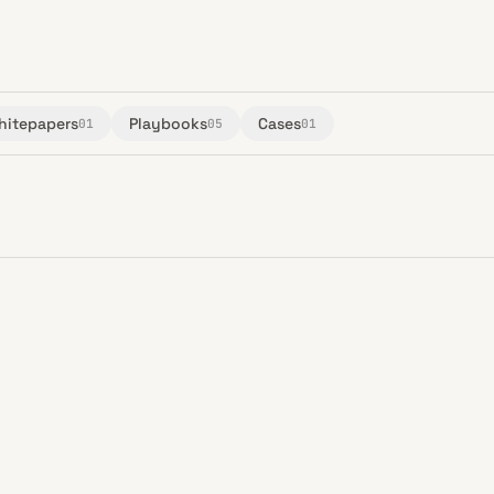
hitepapers
Playbooks
Cases
01
05
01
ARTIGO
·
02
ARTIGO
·
04