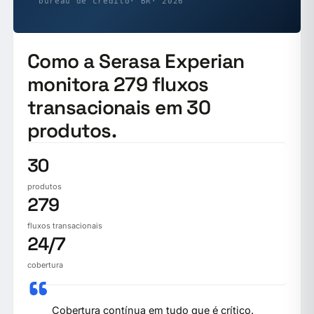
bureau de crédito
· BR
· 2026
Como a Serasa Experian
monitora 279 fluxos
transacionais em 30
produtos.
30
produtos
279
fluxos transacionais
24/7
cobertura
“
Cobertura contínua em tudo que é crítico.