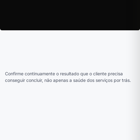
Luiza F. · Android
PRAZO VENCENDO
LU
João M. · iOS 17
SEM RESPOSTA
JO
Confirme continuamente o resultado que o cliente precisa
conseguir concluir, não apenas a saúde dos serviços por trás.
Acme
›
Monitor
live
Shop
94.2
%
0
47
falhando
ok