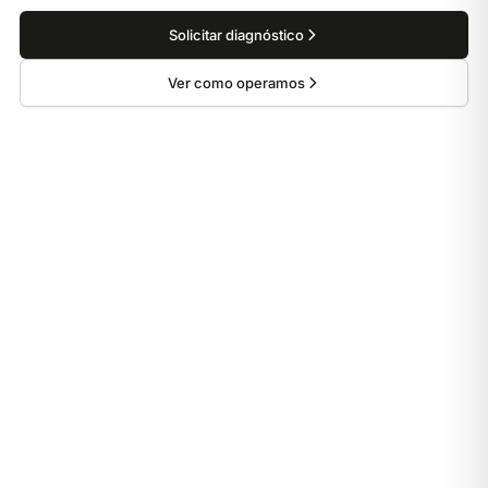
Solicitar diagnóstico
Ver como operamos
Voidr em operações
de grande escala.
Saiba. |Decida.| Aja.
Da primeira dúvida à próxima decisão, cada conclusão
permanece ligada ao que aconteceu no seu sistema.