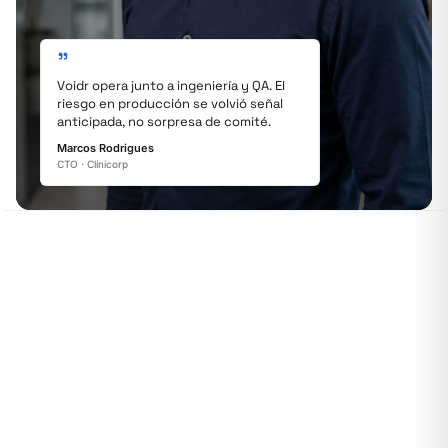
"
Voidr opera junto a ingeniería y QA. El
riesgo en producción se volvió señal
anticipada, no sorpresa de comité.
Marcos Rodrigues
CTO · Clinicorp
EL IMPACTO LLEGA A LA OPERACIÓN
Más dashboards no