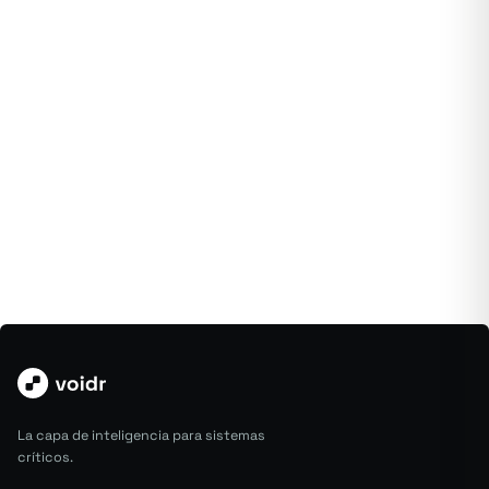
¿Qué jornada crítica
necesita más claridad ahora?
Solicitar diagnóstico
La capa de inteligencia para sistemas
críticos.