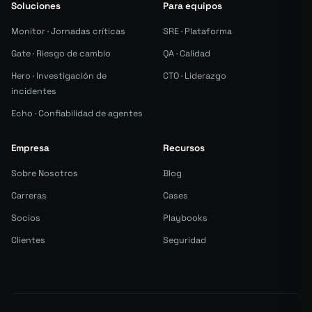
Soluciones
Para equipos
Monitor · Jornadas críticas
SRE · Plataforma
Gate · Riesgo de cambio
QA · Calidad
Hero · Investigación de
CTO · Liderazgo
incidentes
Echo · Confiabilidad de agentes
Empresa
Recursos
Sobre Nosotros
Blog
Carreras
Cases
Socios
Playbooks
Clientes
Seguridad